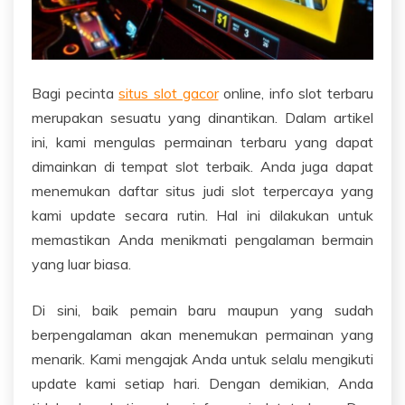
Bagi pecinta
situs slot gacor
online, info slot terbaru
merupakan sesuatu yang dinantikan. Dalam artikel
ini, kami mengulas permainan terbaru yang dapat
dimainkan di tempat slot terbaik. Anda juga dapat
menemukan daftar situs judi slot terpercaya yang
kami update secara rutin. Hal ini dilakukan untuk
memastikan Anda menikmati pengalaman bermain
yang luar biasa.
Di sini, baik pemain baru maupun yang sudah
berpengalaman akan menemukan permainan yang
menarik. Kami mengajak Anda untuk selalu mengikuti
update kami setiap hari. Dengan demikian, Anda