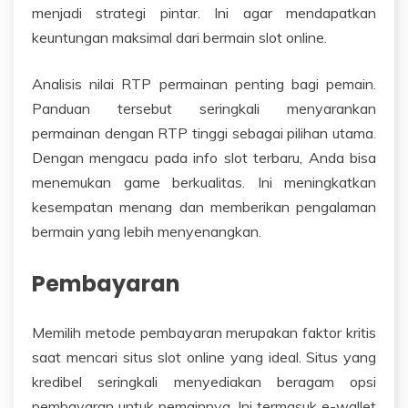
menjadi strategi pintar. Ini agar mendapatkan
keuntungan maksimal dari bermain slot online.
Analisis nilai RTP permainan penting bagi pemain.
Panduan tersebut seringkali menyarankan
permainan dengan RTP tinggi sebagai pilihan utama.
Dengan mengacu pada info slot terbaru, Anda bisa
menemukan game berkualitas. Ini meningkatkan
kesempatan menang dan memberikan pengalaman
bermain yang lebih menyenangkan.
Pembayaran
Memilih metode pembayaran merupakan faktor kritis
saat mencari situs slot online yang ideal. Situs yang
kredibel seringkali menyediakan beragam opsi
pembayaran untuk pemainnya. Ini termasuk e-wallet