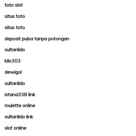
toto slot
situs toto
situs toto
deposit pulsa tanpa potongan
sultanlido
kilo303
dewigol
sultanlido
istana338 link
roulette online
sultanlido link
slot online