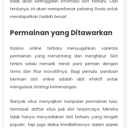
tidak akan ketinggalan informasi slot terbaru. Dan
tentunya, ini akan memperbesar peluang Anda untuk
mendapatkan hadiah besar!
Permainan yang Ditawarkan
Kasino online terbaru menyuguhkan varietas
permainan yang menantang dan menghibur. Slot
terkini selalu menarik minat para pemain dengan
tema dan fitur inovatifnya. Bagi pemula, panduan
bermain slot online adalah alat efektif untuk
menguasai strategi kemenangan.
Banyak situs menyajikan kumpulan permainan luas,
termasuk daftar situs judi slot terpercaya. Mereka
tidak hanya menyediakan slot terbaru yang tengah
populer, tapi juga diakui kredibilitasnya dalam aspek