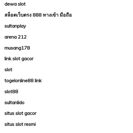
dewa slot
สล็อตเว็บตรง 888 ทางเข้า มือถือ
sultanplay
arena 212
musang178
link slot gacor
slot
togelonline88 link
slot88
sultanlido
situs slot gacor
situs slot resmi