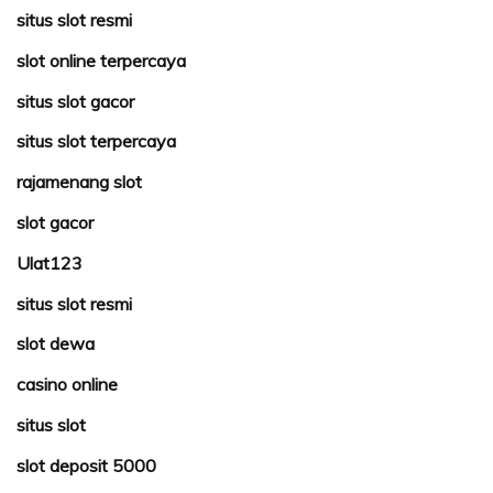
situs slot resmi
slot online terpercaya
situs slot gacor
situs slot terpercaya
rajamenang slot
slot gacor
Ulat123
situs slot resmi
slot dewa
casino online
situs slot
slot deposit 5000