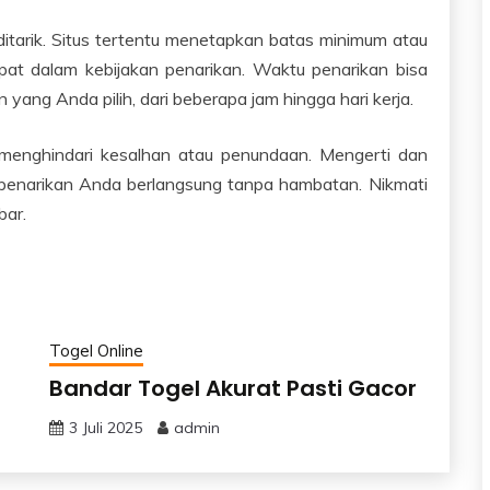
 ditarik. Situs tertentu menetapkan batas minimum atau
apat dalam kebijakan penarikan. Waktu penarikan bisa
yang Anda pilih, dari beberapa jam hingga hari kerja.
k menghindari kesalhan atau penundaan. Mengerti dan
 penarikan Anda berlangsung tanpa hambatan. Nikmati
ar.
Togel Online
Bandar Togel Akurat Pasti Gacor
3 Juli 2025
admin