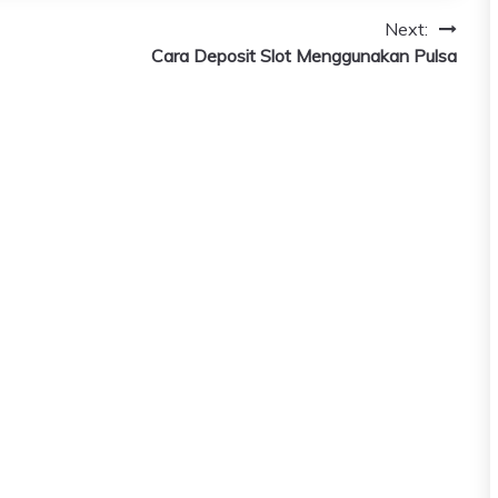
Next:
Cara Deposit Slot Menggunakan Pulsa