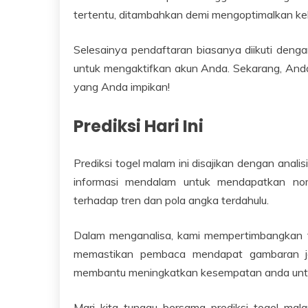
tertentu, ditambahkan demi mengoptimalkan ke
Selesainya pendaftaran biasanya diikuti dengan 
untuk mengaktifkan akun Anda. Sekarang, Anda 
yang Anda impikan!
Prediksi Hari Ini
Prediksi togel malam ini disajikan dengan anali
informasi mendalam untuk mendapatkan nom
terhadap tren dan pola angka terdahulu.
Dalam menganalisa, kami mempertimbangkan fakto
memastikan pembaca mendapat gambaran jel
membantu meningkatkan kesempatan anda unt
Mari kita tunggu bersama prediksi togel ma