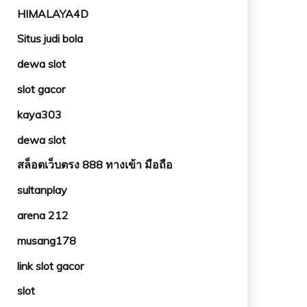
HIMALAYA4D
Situs judi bola
dewa slot
slot gacor
kaya303
dewa slot
สล็อตเว็บตรง 888 ทางเข้า มือถือ
sultanplay
arena 212
musang178
link slot gacor
slot