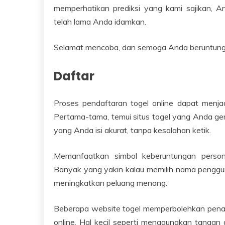
memperhatikan prediksi yang kami sajikan,
telah lama Anda idamkan.
Selamat mencoba, dan semoga Anda beruntung 
Daftar
Proses pendaftaran togel online dapat menja
Pertama-tama, temui situs togel yang Anda gema
yang Anda isi akurat, tanpa kesalahan ketik.
Memanfaatkan simbol keberuntungan perso
Banyak yang yakin kalau memilih nama pengg
meningkatkan peluang menang.
Beberapa website togel memperbolehkan penam
online. Hal kecil seperti menggunakan tanga