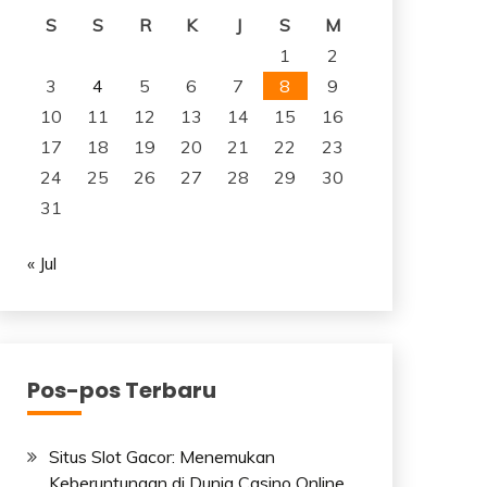
S
S
R
K
J
S
M
1
2
3
4
5
6
7
8
9
10
11
12
13
14
15
16
17
18
19
20
21
22
23
24
25
26
27
28
29
30
31
« Jul
Pos-pos Terbaru
Situs Slot Gacor: Menemukan
Keberuntungan di Dunia Casino Online