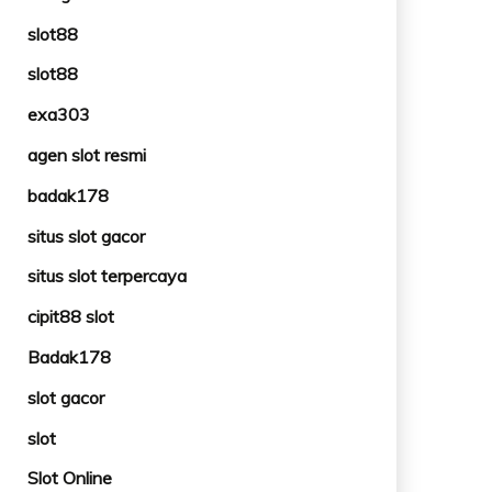
slot88
slot88
exa303
agen slot resmi
badak178
situs slot gacor
situs slot terpercaya
cipit88 slot
Badak178
slot gacor
slot
Slot Online