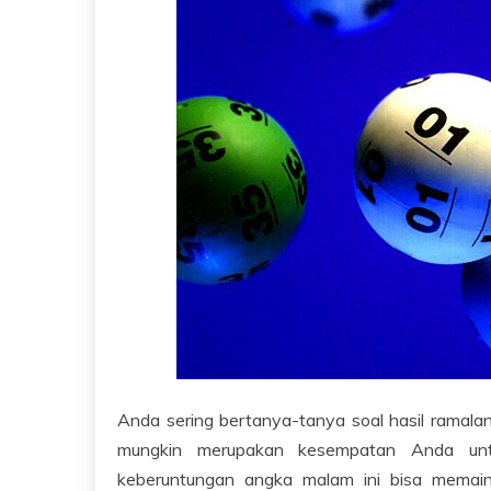
Anda sering bertanya-tanya soal hasil ramal
mungkin merupakan kesempatan Anda un
keberuntungan angka malam ini bisa memain