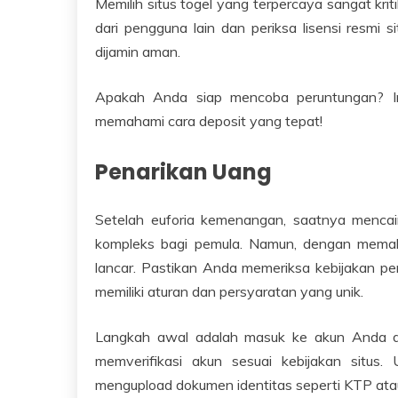
Memilih situs togel yang terpercaya sangat krit
dari pengguna lain dan periksa lisensi resmi s
dijamin aman.
Apakah Anda siap mencoba peruntungan? Ing
memahami cara deposit yang tepat!
Penarikan Uang
Setelah euforia kemenangan, saatnya mencairka
kompleks bagi pemula. Namun, dengan memah
lancar. Pastikan Anda memeriksa kebijakan pen
memiliki aturan dan persyaratan yang unik.
Langkah awal adalah masuk ke akun Anda da
memverifikasi akun sesuai kebijakan situs.
mengupload dokumen identitas seperti KTP ata