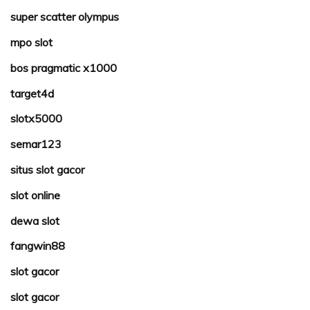
super scatter olympus
mpo slot
bos pragmatic x1000
target4d
slotx5000
semar123
situs slot gacor
slot online
dewa slot
fangwin88
slot gacor
slot gacor