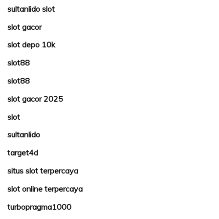
sultanlido slot
slot gacor
slot depo 10k
slot88
slot88
slot gacor 2025
slot
sultanlido
target4d
situs slot terpercaya
slot online terpercaya
turbopragma1000