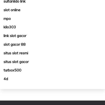
sultanlido link
slot online
mpo
kilo303
link slot gacor
slot gacor 88
situs slot resmi
situs slot gacor
turbox500
4d