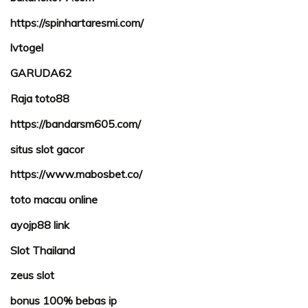
https://spinhartaresmi.com/
lvtogel
GARUDA62
Raja toto88
https://bandarsm605.com/
situs slot gacor
https://www.mabosbet.co/
toto macau online
ayojp88 link
Slot Thailand
zeus slot
bonus 100% bebas ip