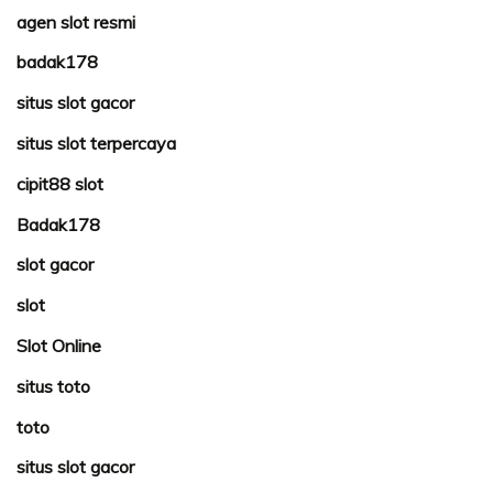
agen slot resmi
badak178
situs slot gacor
situs slot terpercaya
cipit88 slot
Badak178
slot gacor
slot
Slot Online
situs toto
toto
situs slot gacor