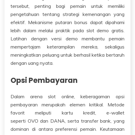
tersebut, penting bagi pemain untuk memiliki
pengetahuan tentang strategi kemenangan yang
efektif. Mekanisme putaran bonus dapat dipahami
lebih dalam melalui praktik pada slot demo gratis.
Latihan dengan versi demo membantu pemain
mempertajam keterampilan mereka, sekaligus
meningkatkan peluang untuk berhasil ketika bertaruh
dengan uang nyata.
Opsi Pembayaran
Dalam arena slot online, keberagaman opsi
pembayaran merupakah elemen kritikal. Metode
favorit meliputi kartu kredit, e-wallet
seperti OVO dan DANA, serta transfer bank, yang
dominan di antara preferensi pemain. Keutamaan