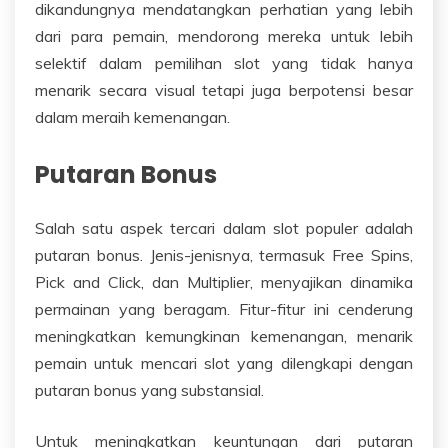
dikandungnya mendatangkan perhatian yang lebih
dari para pemain, mendorong mereka untuk lebih
selektif dalam pemilihan slot yang tidak hanya
menarik secara visual tetapi juga berpotensi besar
dalam meraih kemenangan.
Putaran Bonus
Salah satu aspek tercari dalam slot populer adalah
putaran bonus. Jenis-jenisnya, termasuk Free Spins,
Pick and Click, dan Multiplier, menyajikan dinamika
permainan yang beragam. Fitur-fitur ini cenderung
meningkatkan kemungkinan kemenangan, menarik
pemain untuk mencari slot yang dilengkapi dengan
putaran bonus yang substansial.
Untuk meningkatkan keuntungan dari putaran