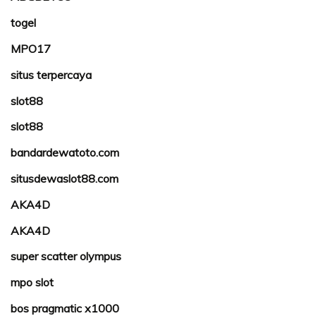
togel
MPO17
situs terpercaya
slot88
slot88
bandardewatoto.com
situsdewaslot88.com
AKA4D
AKA4D
super scatter olympus
mpo slot
bos pragmatic x1000