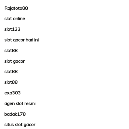
Rajatoto88
slot online
slot123
slot gacor hari ini
slot88
slot gacor
slot88
slot88
exa303
agen slot resmi
badak178
situs slot gacor