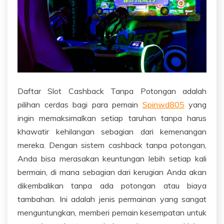
Daftar Slot Cashback Tanpa Potongan adalah
pilihan cerdas bagi para pemain
Spinwd805
yang
ingin memaksimalkan setiap taruhan tanpa harus
khawatir kehilangan sebagian dari kemenangan
mereka. Dengan sistem cashback tanpa potongan,
Anda bisa merasakan keuntungan lebih setiap kali
bermain, di mana sebagian dari kerugian Anda akan
dikembalikan tanpa ada potongan atau biaya
tambahan. Ini adalah jenis permainan yang sangat
menguntungkan, memberi pemain kesempatan untuk