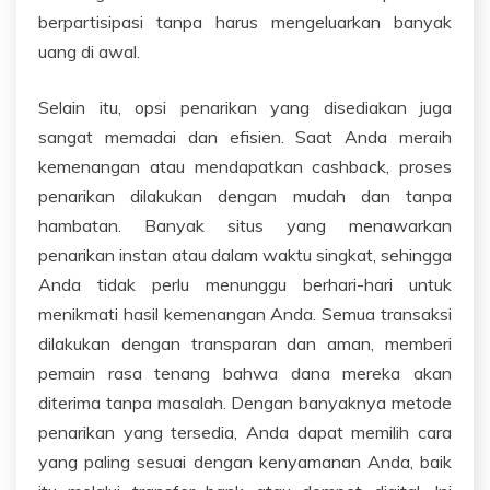
berpartisipasi tanpa harus mengeluarkan banyak
uang di awal.
Selain itu, opsi penarikan yang disediakan juga
sangat memadai dan efisien. Saat Anda meraih
kemenangan atau mendapatkan cashback, proses
penarikan dilakukan dengan mudah dan tanpa
hambatan. Banyak situs yang menawarkan
penarikan instan atau dalam waktu singkat, sehingga
Anda tidak perlu menunggu berhari-hari untuk
menikmati hasil kemenangan Anda. Semua transaksi
dilakukan dengan transparan dan aman, memberi
pemain rasa tenang bahwa dana mereka akan
diterima tanpa masalah. Dengan banyaknya metode
penarikan yang tersedia, Anda dapat memilih cara
yang paling sesuai dengan kenyamanan Anda, baik