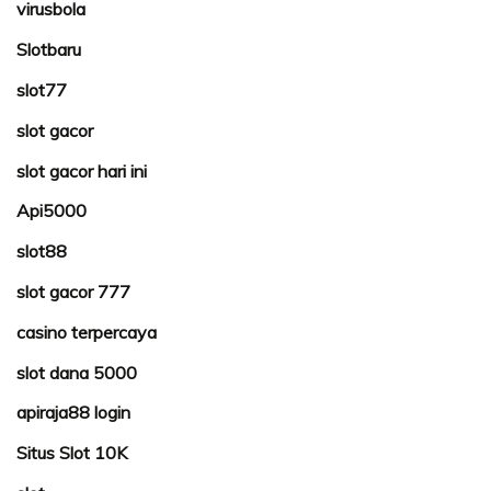
virusbola
Slotbaru
slot77
slot gacor
slot gacor hari ini
Api5000
slot88
slot gacor 777
casino terpercaya
slot dana 5000
apiraja88 login
Situs Slot 10K