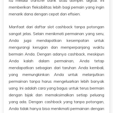
itu melalui transfer bank atau dompet digital. Ini
memberikan fleksibilitas lebih bagi pemain yang ingin
menarik dana dengan cepat dan efisien.
Manfaat dari daftar slot cashback tanpa potongan
sangat jelas. Selain menikmati permainan yang seru,
Anda juga mendapatkan kesempatan untuk
mengurangi kerugian dan memperpanjang waktu
bermain Anda. Dengan adanya cashback, meskipun
Anda kalah dalam permainan, Anda tetap
mendapatkan sebagian dari taruhan Anda kembali,
yang memungkinkan Anda untuk melanjutkan
permainan tanpa harus mengeluarkan lebih banyak
uang. Ini adalah cara yang bagus untuk terus bermain
dengan bijak dan memaksimalkan setiap peluang
yang ada. Dengan cashback yang tanpa potongan,
Anda tidak hanya bisa menikmati permainan dengan