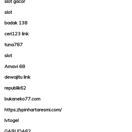
slot gacor
slot
badak 138
ceri123 link
tuna787
slot
Amavi 68
dewajitu link
republik62
bukaneko77.com
https://spinhartaresmi.com/
lvtogel
GARUDA62