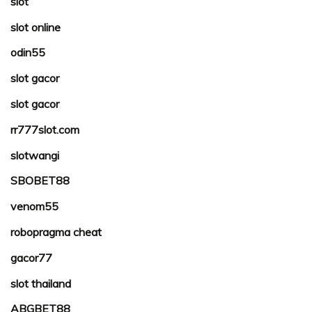
slot
slot online
odin55
slot gacor
slot gacor
rr777slot.com
slotwangi
SBOBET88
venom55
robopragma cheat
gacor77
slot thailand
ABGBET88