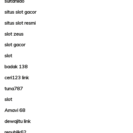
sultanlido
situs slot gacor
situs slot resmi
slot zeus
slot gacor
slot
badak 138
ceri123 link
tuna787
slot
Amavi 68
dewajitu link
republik62