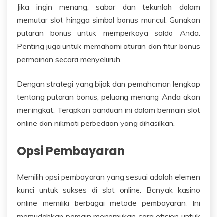
Jika ingin menang, sabar dan tekunlah dalam
memutar slot hingga simbol bonus muncul. Gunakan
putaran bonus untuk memperkaya saldo Anda.
Penting juga untuk memahami aturan dan fitur bonus
permainan secara menyeluruh.
Dengan strategi yang bijak dan pemahaman lengkap
tentang putaran bonus, peluang menang Anda akan
meningkat. Terapkan panduan ini dalam bermain slot
online dan nikmati perbedaan yang dihasilkan.
Opsi Pembayaran
Memilih opsi pembayaran yang sesuai adalah elemen
kunci untuk sukses di slot online. Banyak kasino
online memiliki berbagai metode pembayaran. Ini
memudahkan pemain menemukan cara efisien untuk