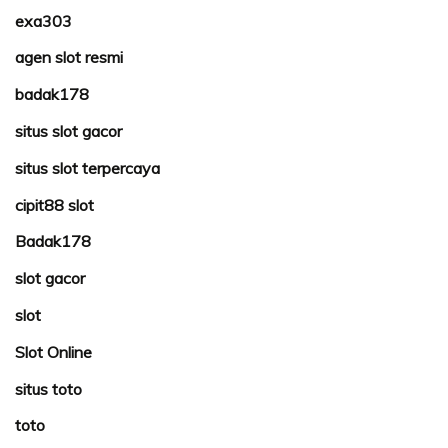
exa303
agen slot resmi
badak178
situs slot gacor
situs slot terpercaya
cipit88 slot
Badak178
slot gacor
slot
Slot Online
situs toto
toto