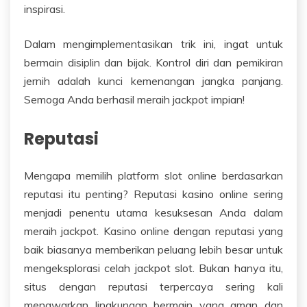
inspirasi.
Dalam mengimplementasikan trik ini, ingat untuk
bermain disiplin dan bijak. Kontrol diri dan pemikiran
jernih adalah kunci kemenangan jangka panjang.
Semoga Anda berhasil meraih jackpot impian!
Reputasi
Mengapa memilih platform slot online berdasarkan
reputasi itu penting? Reputasi kasino online sering
menjadi penentu utama kesuksesan Anda dalam
meraih jackpot. Kasino online dengan reputasi yang
baik biasanya memberikan peluang lebih besar untuk
mengeksplorasi celah jackpot slot. Bukan hanya itu,
situs dengan reputasi terpercaya sering kali
menawarkan lingkungan bermain yang aman dan