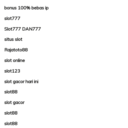
bonus 100% bebas ip
slot777
Slot777 DAN777
situs slot
Rajatoto88
slot online
slot123
slot gacor hari ini
slot88
slot gacor
slot88
slot88