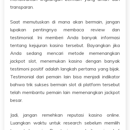
transparan.
Saat memutuskan di mana akan bermain, jangan
lupakan pentingnya membaca review dan
testimonial. Ini memberi Anda banyak informasi
tentang kejujuran kasino tersebut. Bayangkan jika
Anda sedang mencari metode memenangkan
jackpot slot, menemukan kasino dengan banyak
testimoni positif adalah langkah pertama yang bijak.
Testimonial dari pemain lain bisa menjadi indikator
bahwa trik sukses bermain slot di platform tersebut
telah membantu pemain lain memenangkan jackpot
besar.
Jadi, jangan remehkan reputasi kasino online.
Luangkan waktu untuk research sebelum memilih