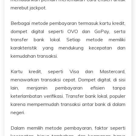
merebut jackpot.
Berbagai metode pembayaran termasuk kartu kredit,
dompet digital seperti OVO dan GoPay, serta
transfer bank lokal. Setiap metode memiliki
karakteristik yang mendukung kecepatan dan
kemudahan transaksi.
Kartu kredit, seperti Visa dan Mastercard,
menawarkan transaksi cepat. Dompet digital, di sisi
lain, menjamin pembayaran efisien tanpa
keterlambatan verifikasi. Transfer bank lokal, populer
karena mempermudah transaksi antar bank di dalam
negeri.
Dalam memilih metode pembayaran, faktor seperti
kecepatan, biaya tambahan, dan keamanan harus