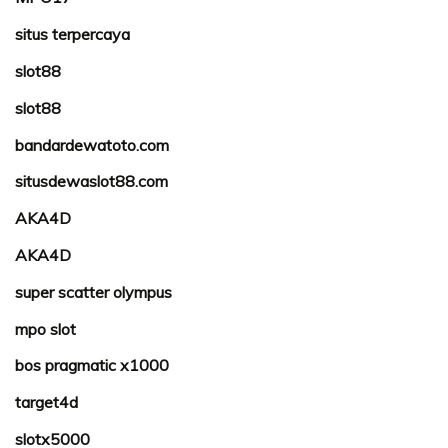
situs terpercaya
slot88
slot88
bandardewatoto.com
situsdewaslot88.com
AKA4D
AKA4D
super scatter olympus
mpo slot
bos pragmatic x1000
target4d
slotx5000