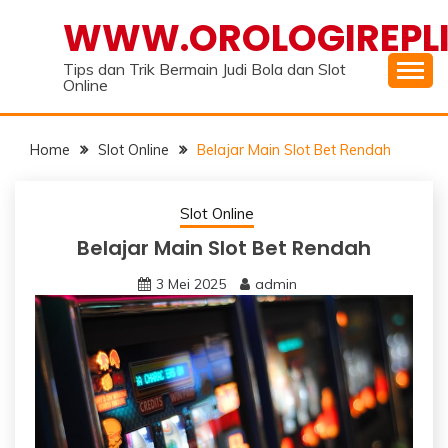
Skip
WWW.OROLOGIREPLI
to
content
Tips dan Trik Bermain Judi Bola dan Slot
Online
Home
Slot Online
Belajar Main Slot Bet Rendah
Slot Online
Belajar Main Slot Bet Rendah
3 Mei 2025
admin