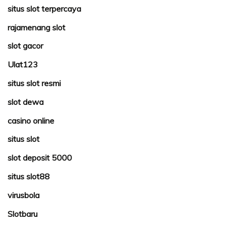
situs slot terpercaya
rajamenang slot
slot gacor
Ulat123
situs slot resmi
slot dewa
casino online
situs slot
slot deposit 5000
situs slot88
virusbola
Slotbaru