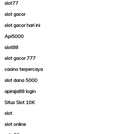
slot77
slot gacor
slot gacor hari ini
Api5000
slot88
slot gacor 777
casino terpercaya
slot dana 5000
apiraja88 login
Situs Slot 10K
slot
slot online