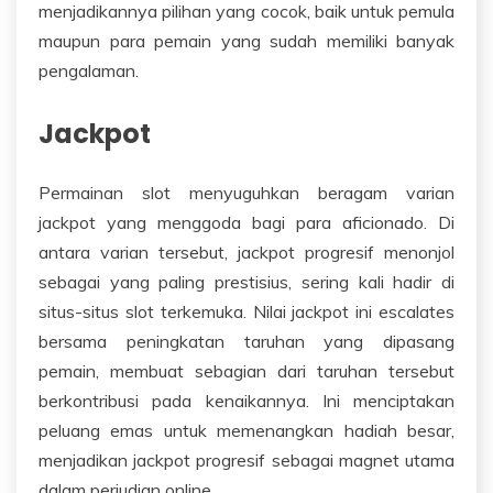
menjadikannya pilihan yang cocok, baik untuk pemula
maupun para pemain yang sudah memiliki banyak
pengalaman.
Jackpot
Permainan slot menyuguhkan beragam varian
jackpot yang menggoda bagi para aficionado. Di
antara varian tersebut, jackpot progresif menonjol
sebagai yang paling prestisius, sering kali hadir di
situs-situs slot terkemuka. Nilai jackpot ini escalates
bersama peningkatan taruhan yang dipasang
pemain, membuat sebagian dari taruhan tersebut
berkontribusi pada kenaikannya. Ini menciptakan
peluang emas untuk memenangkan hadiah besar,
menjadikan jackpot progresif sebagai magnet utama
dalam perjudian online.