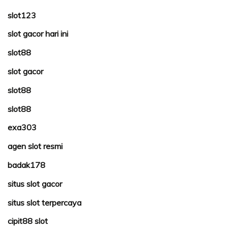
slot123
slot gacor hari ini
slot88
slot gacor
slot88
slot88
exa303
agen slot resmi
badak178
situs slot gacor
situs slot terpercaya
cipit88 slot