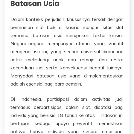
Batasan Usia
Dalam konteks perjudian, khususnya terkait dengan
permainan slot baik di kasino maupun situs slot
ternama, batasan usia merupakan faktor krusial.
Negara-negara mempunyai aturan yang variatif
mengenai isu ini, yang secara universal dirancang
untuk melindungi anak dan remaja dari resiko
kecanduan judi serta konsekuensi negatif lainnya.
Menyadari batasan usia yang diimplementasikan
adalah esensial bagi para pemain.
Di Indonesia, partisipasi dalam aktivitas judi,
termasuk berpartisipasi dalam slot, dibatasi bagi
individu yang berusia 18 tahun ke atas. Tindakan ini
bertujuan sebagai upaya preventif, memastikan
bahwa hanya individu yang secara emosional