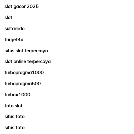
slot gacor 2025
slot
sultanlido
target4d
situs slot terpercaya
slot online terpercaya
turbopragma1000
turbopragma500
turbox1000
toto slot
situs toto
situs toto