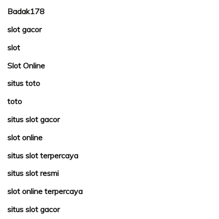
Badak178
slot gacor
slot
Slot Online
situs toto
toto
situs slot gacor
slot online
situs slot terpercaya
situs slot resmi
slot online terpercaya
situs slot gacor