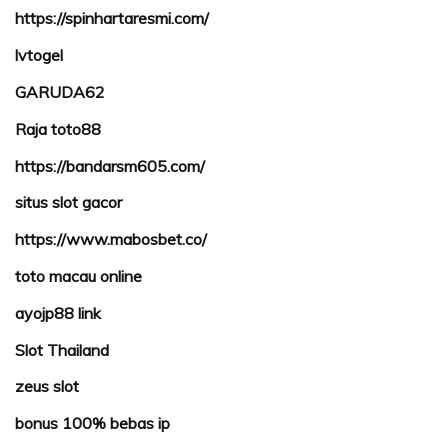
https://spinhartaresmi.com/
lvtogel
GARUDA62
Raja toto88
https://bandarsm605.com/
situs slot gacor
https://www.mabosbet.co/
toto macau online
ayojp88 link
Slot Thailand
zeus slot
bonus 100% bebas ip