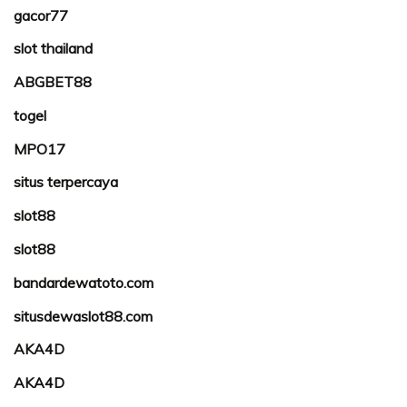
gacor77
slot thailand
ABGBET88
togel
MPO17
situs terpercaya
slot88
slot88
bandardewatoto.com
situsdewaslot88.com
AKA4D
AKA4D