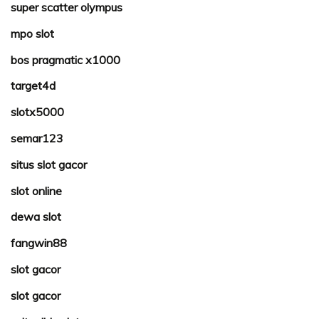
super scatter olympus
mpo slot
bos pragmatic x1000
target4d
slotx5000
semar123
situs slot gacor
slot online
dewa slot
fangwin88
slot gacor
slot gacor