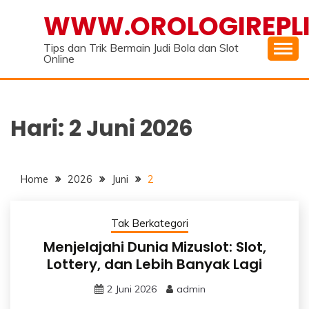
Skip
WWW.OROLOGIREPLI
to
content
Tips dan Trik Bermain Judi Bola dan Slot
Online
Hari:
2 Juni 2026
Home
2026
Juni
2
Tak Berkategori
Menjelajahi Dunia Mizuslot: Slot,
Lottery, dan Lebih Banyak Lagi
2 Juni 2026
admin