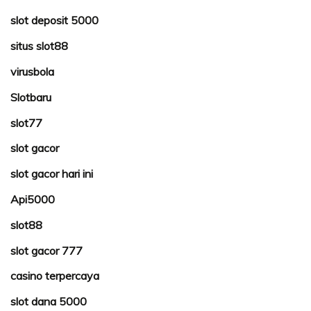
slot deposit 5000
situs slot88
virusbola
Slotbaru
slot77
slot gacor
slot gacor hari ini
Api5000
slot88
slot gacor 777
casino terpercaya
slot dana 5000