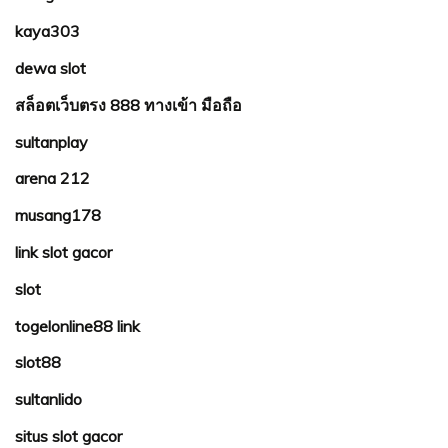
kaya303
dewa slot
สล็อตเว็บตรง 888 ทางเข้า มือถือ
sultanplay
arena 212
musang178
link slot gacor
slot
togelonline88 link
slot88
sultanlido
situs slot gacor