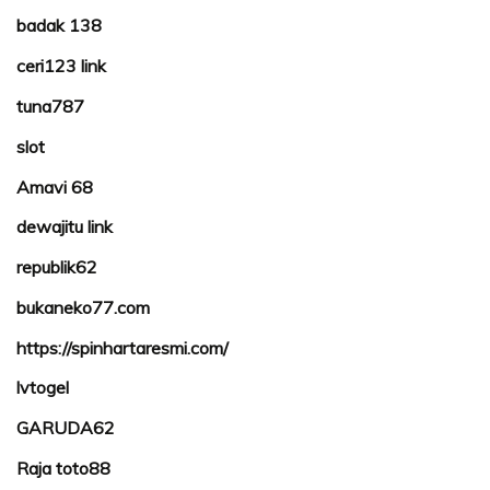
badak 138
ceri123 link
tuna787
slot
Amavi 68
dewajitu link
republik62
bukaneko77.com
https://spinhartaresmi.com/
lvtogel
GARUDA62
Raja toto88