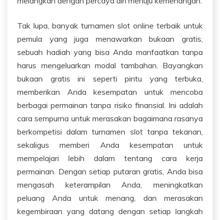
melangkah dengan percaya diri menuju kemenangan.
Tak lupa, banyak turnamen slot online terbaik untuk
pemula yang juga menawarkan bukaan gratis,
sebuah hadiah yang bisa Anda manfaatkan tanpa
harus mengeluarkan modal tambahan. Bayangkan
bukaan gratis ini seperti pintu yang terbuka,
memberikan Anda kesempatan untuk mencoba
berbagai permainan tanpa risiko finansial. Ini adalah
cara sempurna untuk merasakan bagaimana rasanya
berkompetisi dalam turnamen slot tanpa tekanan,
sekaligus memberi Anda kesempatan untuk
mempelajari lebih dalam tentang cara kerja
permainan. Dengan setiap putaran gratis, Anda bisa
mengasah keterampilan Anda, meningkatkan
peluang Anda untuk menang, dan merasakan
kegembiraan yang datang dengan setiap langkah