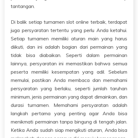
tantangan.
Di balik setiap turnamen slot online terbaik, terdapat
juga persyaratan tertentu yang perlu Anda ketahui.
Setiap turnamen memiliki aturan main yang harus
diikuti, dan ini adalah bagian dari permainan yang
tidak bisa diabaikan. Seperti dalam permainan
lainnya, persyaratan ini memastikan bahwa semua
peserta memiliki kesempatan yang adil. Sebelum
memulai, pastikan Anda membaca dan memahami
persyaratan yang berlaku, seperti jumlah taruhan
minimum, jenis permainan yang dapat dimainkan, dan
durasi turnamen. Memahami persyaratan adalah
langkah pertama yang penting agar Anda bisa
menikmati permainan tanpa bingung di tengah jalan.
Ketika Anda sudah siap mengikuti aturan, Anda bisa