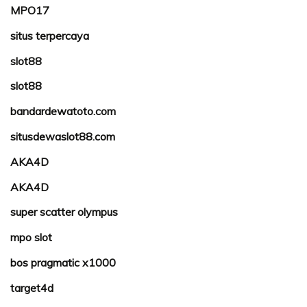
MPO17
situs terpercaya
slot88
slot88
bandardewatoto.com
situsdewaslot88.com
AKA4D
AKA4D
super scatter olympus
mpo slot
bos pragmatic x1000
target4d