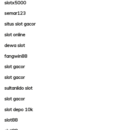
slotx5000
semar123
situs slot gacor
slot online
dewa slot
fangwin88
slot gacor
slot gacor
sultanlido slot
slot gacor
slot depo 10k
slot88