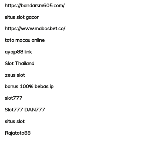
https://bandarsm605.com/
situs slot gacor
https://www.mabosbet.co/
toto macau online
ayojp88 link
Slot Thailand
zeus slot
bonus 100% bebas ip
slot777
Slot777 DAN777
situs slot
Rajatoto88