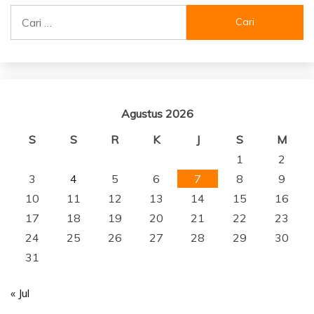
Cari
untuk:
Agustus 2026
S
S
R
K
J
S
M
1
2
3
4
5
6
7
8
9
10
11
12
13
14
15
16
17
18
19
20
21
22
23
24
25
26
27
28
29
30
31
« Jul