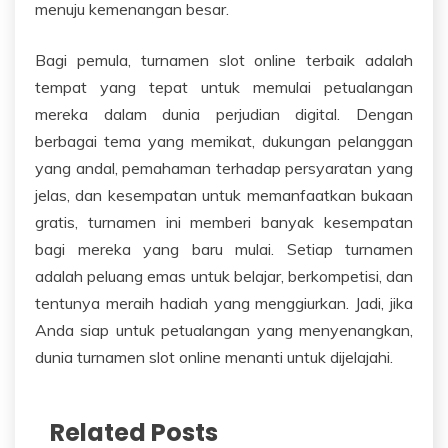
menuju kemenangan besar.
Bagi pemula, turnamen slot online terbaik adalah
tempat yang tepat untuk memulai petualangan
mereka dalam dunia perjudian digital. Dengan
berbagai tema yang memikat, dukungan pelanggan
yang andal, pemahaman terhadap persyaratan yang
jelas, dan kesempatan untuk memanfaatkan bukaan
gratis, turnamen ini memberi banyak kesempatan
bagi mereka yang baru mulai. Setiap turnamen
adalah peluang emas untuk belajar, berkompetisi, dan
tentunya meraih hadiah yang menggiurkan. Jadi, jika
Anda siap untuk petualangan yang menyenangkan,
dunia turnamen slot online menanti untuk dijelajahi.
Related Posts