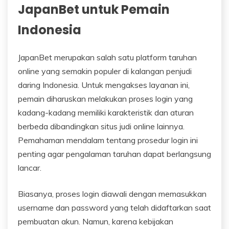
JapanBet untuk Pemain
Indonesia
JapanBet merupakan salah satu platform taruhan
online yang semakin populer di kalangan penjudi
daring Indonesia. Untuk mengakses layanan ini,
pemain diharuskan melakukan proses login yang
kadang-kadang memiliki karakteristik dan aturan
berbeda dibandingkan situs judi online lainnya.
Pemahaman mendalam tentang prosedur login ini
penting agar pengalaman taruhan dapat berlangsung
lancar.
Biasanya, proses login diawali dengan memasukkan
username dan password yang telah didaftarkan saat
pembuatan akun. Namun, karena kebijakan