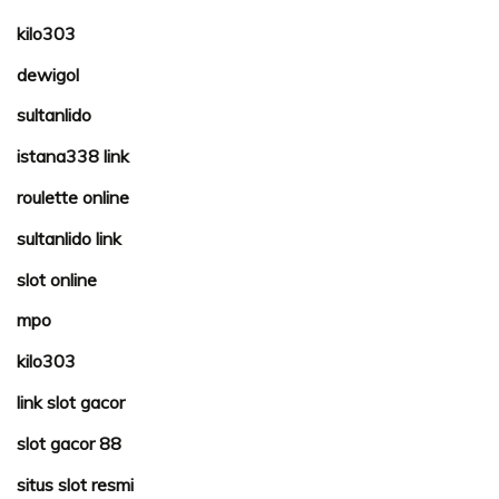
kilo303
dewigol
sultanlido
istana338 link
roulette online
sultanlido link
slot online
mpo
kilo303
link slot gacor
slot gacor 88
situs slot resmi