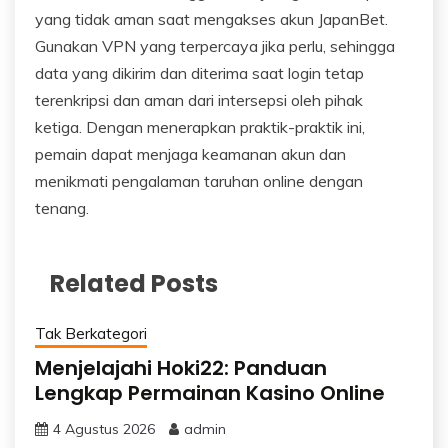
yang tidak aman saat mengakses akun JapanBet.
Gunakan VPN yang terpercaya jika perlu, sehingga
data yang dikirim dan diterima saat login tetap
terenkripsi dan aman dari intersepsi oleh pihak
ketiga. Dengan menerapkan praktik-praktik ini,
pemain dapat menjaga keamanan akun dan
menikmati pengalaman taruhan online dengan
tenang.
Related Posts
Tak Berkategori
Menjelajahi Hoki22: Panduan
Lengkap Permainan Kasino Online
4 Agustus 2026
admin