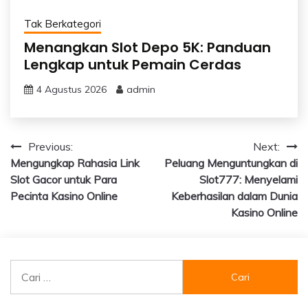
Tak Berkategori
Menangkan Slot Depo 5K: Panduan
Lengkap untuk Pemain Cerdas
4 Agustus 2026
admin
Navigasi
Previous:
Next:
Mengungkap Rahasia Link
Peluang Menguntungkan di
pos
Slot Gacor untuk Para
Slot777: Menyelami
Pecinta Kasino Online
Keberhasilan dalam Dunia
Kasino Online
Cari
untuk: