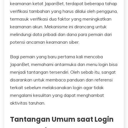
keamanan ketat JapanBet, terdapat beberapa tahap
verifikasi tambahan yang harus dilalui oleh pengguna,
termasuk verifikasi dua faktor yang meningkatkan
keamanan akun. Mekanisme ini dirancang untuk
melindungi data pribadi dan dana para pemain dari
potensi ancaman keamanan siber.
Bagi pemain yang baru pertama kali mencoba
JapanBet, memahami antarmuka dan menu login bisa
menjadi tantangan tersendiri. Oleh sebab itu, sangat
disarankan untuk membaca panduan dan referensi
terkait sebelum melaksanakan login agar tidak
mengalami kesulitan yang dapat menghambat
aktivitas taruhan.
Tantangan Umum saat Login