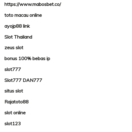
https://www.mabosbet.co/
toto macau online
ayojp88 link
Slot Thailand
zeus slot
bonus 100% bebas ip
slot777
Slot777 DAN777
situs slot
Rajatoto88
slot online
slot123