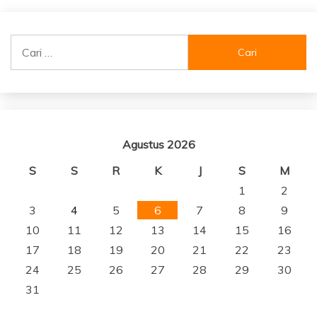
Cari
untuk:
Agustus 2026
S
S
R
K
J
S
M
1
2
3
4
5
6
7
8
9
10
11
12
13
14
15
16
17
18
19
20
21
22
23
24
25
26
27
28
29
30
31