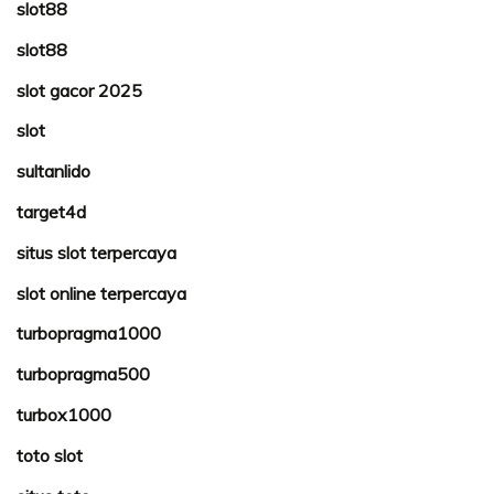
slot88
slot88
slot gacor 2025
slot
sultanlido
target4d
situs slot terpercaya
slot online terpercaya
turbopragma1000
turbopragma500
turbox1000
toto slot