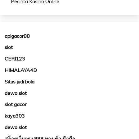
Pecinta Kasino Online
apigacor88
slot
CERI123
HIMALAYA4D
Situs judi bola
dewa slot
slot gacor
kaya303
dewa slot
สล็อตเว็บตรง 888 ทางเข้า มือถือ