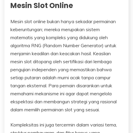
Mesin Slot Online
Mesin slot online bukan hanya sekadar permainan
keberuntungan; mereka merupakan sistem
matematis yang kompleks yang didukung oleh
algoritma RNG (Random Number Generator) untuk
menjamin keadilan dan keacakan hasil. Keaslian
mesin slot ditopang oleh sertifikasi dari lembaga
pengujian independen yang memastikan bahwa
setiap putaran adalah murni acak tanpa campur
tangan eksternal. Para pemain disarankan untuk
memahami mekanisme ini agar dapat mengelola
ekspektasi dan membangun strategi yang rasional
dalam memilih permainan slot yang sesuai.
Kompleksitas ini juga tercermin dalam variasi tema,
struktur pembayaran, dan fitur bonus yang