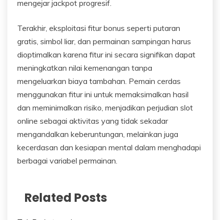
mengejar jackpot progresif.
Terakhir, eksploitasi fitur bonus seperti putaran
gratis, simbol liar, dan permainan sampingan harus
dioptimalkan karena fitur ini secara signifikan dapat
meningkatkan nilai kemenangan tanpa
mengeluarkan biaya tambahan. Pemain cerdas
menggunakan fitur ini untuk memaksimalkan hasil
dan meminimalkan risiko, menjadikan perjudian slot
online sebagai aktivitas yang tidak sekadar
mengandalkan keberuntungan, melainkan juga
kecerdasan dan kesiapan mental dalam menghadapi
berbagai variabel permainan.
Related Posts