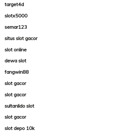
target4d
slotx5000
semar123
situs slot gacor
slot online
dewa slot
fangwin88
slot gacor
slot gacor
sultanlido slot
slot gacor
slot depo 10k