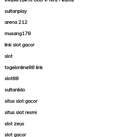
sultanplay
arena 212
musang178
link slot gacor
slot
togelonline88 link
slot88
sultanlido
situs slot gacor
situs slot resmi
slot zeus
slot gacor