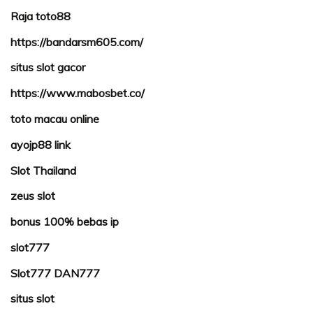
Raja toto88
https://bandarsm605.com/
situs slot gacor
https://www.mabosbet.co/
toto macau online
ayojp88 link
Slot Thailand
zeus slot
bonus 100% bebas ip
slot777
Slot777 DAN777
situs slot